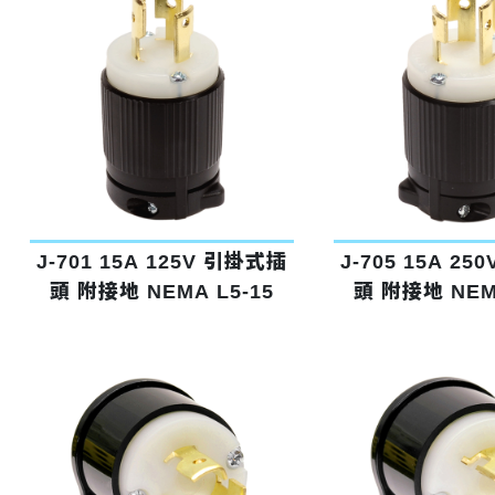
J-701 15A 125V 引掛式插
J-705 15A 2
頭 附接地 NEMA L5-15
頭 附接地 NEMA