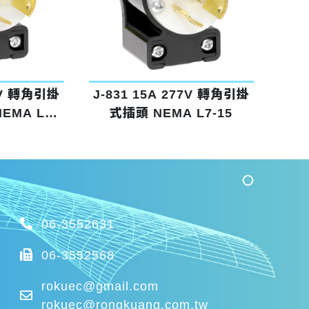
50V 轉角引掛
J-831 15A 277V 轉角引掛
EMA L6-
式插頭 NEMA L7-15
06-3552631
06-3552568
rokuec@gmail.com
rokuec@rongkuang.com.tw