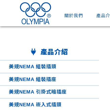
關於我們
產品
產品介紹
美規NEMA 組裝插頭
美規直式組裝插頭
美規NEMA 組裝插座
美規引掛式 15A 插頭
美規直式組裝插座
美規NEMA 引掛式暗插座
美規引掛式 20A 插頭
美規引掛 15A 插座
美規引掛式 30A 插頭
美規引掛式15A暗插座
美規NEMA 崁入式插頭
美規引掛 20A 插座
美規引掛式20A暗插座