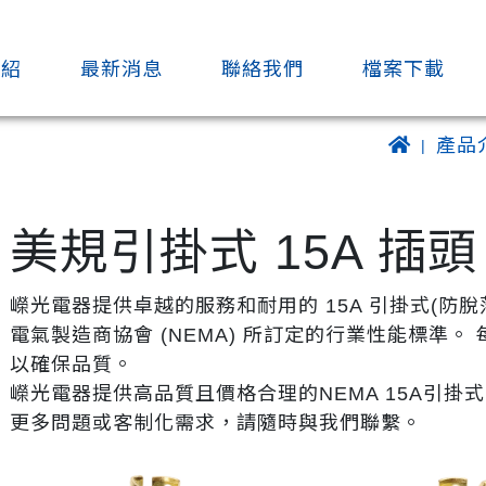
介紹
最新消息
聯絡我們
檔案下載
產品
美規引掛式 15A 插頭
嶸光電器提供卓越的服務和耐用的 15A 引掛式(防脫
電氣製造商協會 (NEMA) 所訂定的行業性能標準。
以確保品質。
嶸光電器提供高品質且價格合理的NEMA 15A引掛
更多問題或客制化需求，請隨時與我們聯繫。