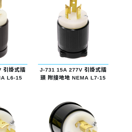
50V 引掛式插
J-731 15A 277V 引掛式插
 L6-15
頭 附接地地 NEMA L7-15