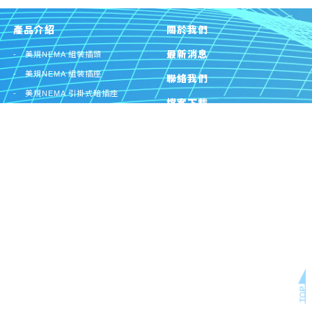
美規引掛崁入式30A法蘭插座
橡膠插頭
橡膠插座
產品介紹
關於我們
最新消息
美規NEMA 組裝插頭
美規NEMA 組裝插座
聯絡我們
美規NEMA 引掛式暗插座
檔案下載
美規NEMA 崁入式插頭
網站地圖
美規NEMA 崁入式插座
閘刀開關
直式橡膠插頭插座
06-3552631
06-3552568